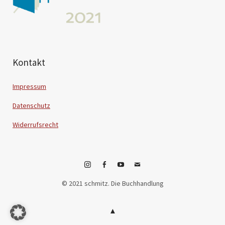
Kontakt
Impressum
Datenschutz
Widerrufsrecht
Instagram
Facebook
YouTube
E-
© 2021 schmitz. Die Buchhandlung
Mail