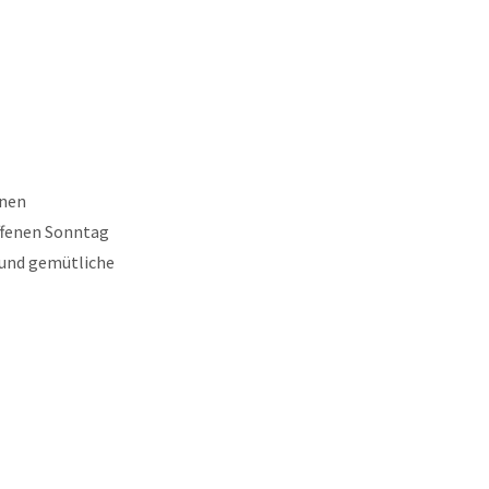
inen
ffenen Sonntag
 und gemütliche