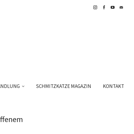
Instagram
Facebook
YouTube
E-
Mail
HANDLUNG
SCHMITZKATZE MAGAZIN
KONTAKT
offenem