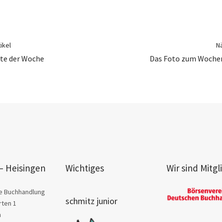
ikel
Nä
te der Woche
Das Foto zum Wochen
– Heisingen
Wichtiges
Wir sind Mitgl
e Buchhandlung
schmitz junior
ten 1
n