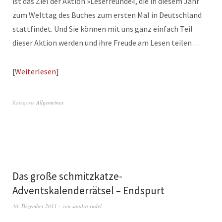
ist das Ziel der Aktion »Lesefreunde«, die in diesem Jahr
zum Welttag des Buches zum ersten Mal in Deutschland
stattfindet. Und Sie können mit uns ganz einfach Teil
dieser Aktion werden und ihre Freude am Lesen teilen…
Weiterlesen
Kategorie
Allgemeines
Das große schmitzkatze-
Adventskalenderrätsel – Endspurt
30. Dezember 2011
von
sandra rudel