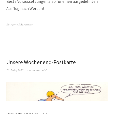
Beste Voraussetzungen also für einen ausgedehnten
Ausflug nach Werden!
Kategorie
Allgemeines
Unsere Wochenend-Postkarte
23. März 2012
von
sandra rudel
Der Frühling ist da… ;-)