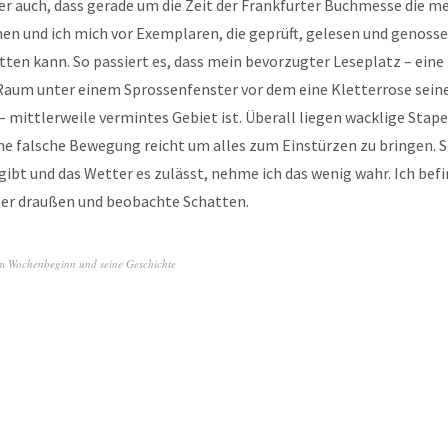
er auch, dass gerade um die Zeit der Frankfurter Buchmesse die m
nen und ich mich vor Exemplaren, die geprüft, gelesen und genoss
ten kann. So passiert es, dass mein bevorzugter Leseplatz – eine 
Raum unter einem Sprossenfenster vor dem eine Kletterrose sein
 – mittlerweile vermintes Gebiet ist. Überall liegen wacklige Stap
ine falsche Bewegung reicht um alles zum Einstürzen zu bringen. S
gibt und das Wetter es zulässt, nehme ich das wenig wahr. Ich bef
eber draußen und beobachte Schatten.
m Wochenbeginn und seine Geschichte