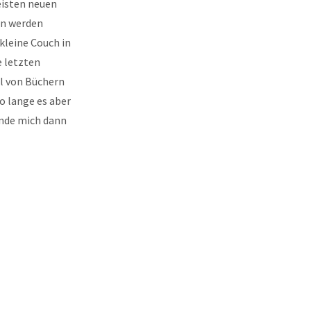
eisten neuen
en werden
kleine Couch in
e letzten
el von Büchern
o lange es aber
inde mich dann