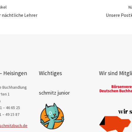
ikel
Nä
r nächtliche Lehrer
Unsere Post
– Heisingen
Wichtiges
Wir sind Mitgl
e Buchhandlung
schmitz junior
ten 1
n
1 – 46 65 25
1 – 49 15 87
schmitzbuch.de