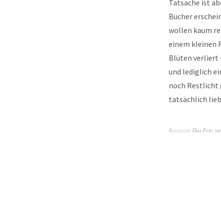
Tatsache ist ab
Bücher erschei
wollen kaum ret
einem kleinen 
Blüten verliert
und lediglich e
noch Restlicht 
tatsächlich li
Kategorie
Das Foto zu