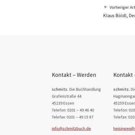
Vorheriger Art
Klaus Böldl, De
Kontakt – Werden
Kontakt 
schmitz.
Die Buchhandlung
schmitz.
Di
Grafenstraße 44
Hagmanngar
45239 Essen
45259 Esse
Telefon: 0201 – 49 46 40
Telefon: 020
Telefax: 0201 – 49 15 87
Telefax: 020
info@schmitzbuch.de
heisingen@