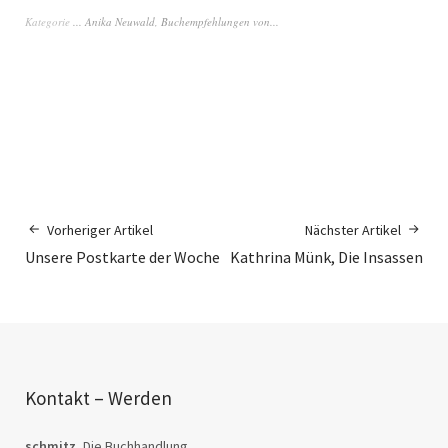
Kategorie
... Anika Neuwald
,
Buchempfehlungen von...
Vorheriger Artikel
Nächster Artikel
Unsere Postkarte der Woche
Kathrina Münk, Die Insassen
Kontakt – Werden
schmitz.
Die Buchhandlung