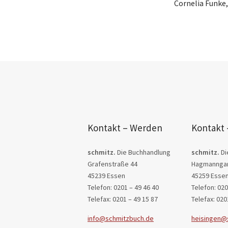
Cornelia Funke,
Kontakt – Werden
Kontakt 
schmitz.
Die Buchhandlung
schmitz.
Di
Grafenstraße 44
Hagmanngar
45239 Essen
45259 Esse
Telefon: 0201 – 49 46 40
Telefon: 020
Telefax: 0201 – 49 15 87
Telefax: 020
info@schmitzbuch.de
heisingen@