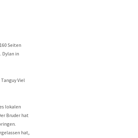
160 Seiten
 Dylan in
 Tanguy Viel
es lokalen
Der Bruder hat
bringen.
rgelassen hat,