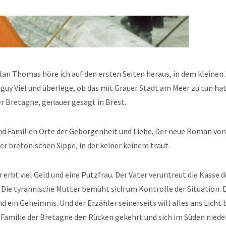
lan Thomas höre ich auf den ersten Seiten heraus, in dem kleinen 
y Viel und überlege, ob das mit Grauer Stadt am Meer zu tun hat.
der Bretagne, genauer gesagt in Brest.
nd Familien Orte der Geborgenheit und Liebe. Der neue Roman von
er bretonischen Sippe, in der keiner keinem traut.
erbt viel Geld und eine Putzfrau. Der Vater veruntreut die Kasse d
 Die tyrannische Mutter bemüht sich um Kontrolle der Situation. 
d ein Geheimnis. Und der Erzähler seinerseits will alles ans Licht 
Familie der Bretagne den Rücken gekehrt und sich im Süden niede