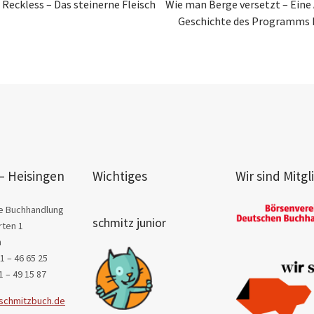
 Reckless – Das steinerne Fleisch
Wie man Berge versetzt – Eine 
Geschichte des Programms 
– Heisingen
Wichtiges
Wir sind Mitgl
e Buchhandlung
schmitz junior
ten 1
n
1 – 46 65 25
1 – 49 15 87
schmitzbuch.de