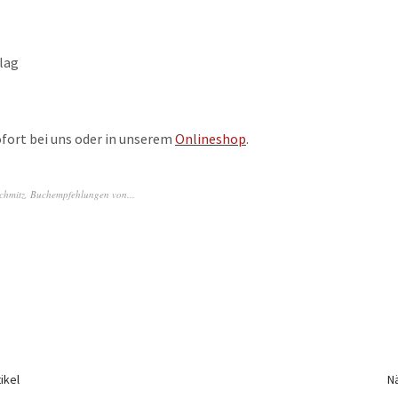
lag
ofort bei uns oder in unserem
Onlineshop
.
chmitz
,
Buchempfehlungen von...
ikel
Nä