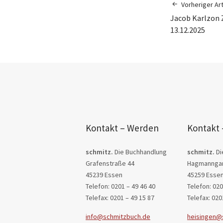
Vorheriger Art
Jacob Karlzon 
13.12.2025
Kontakt – Werden
Kontakt 
schmitz.
Die Buchhandlung
schmitz.
Di
Grafenstraße 44
Hagmanngar
45239 Essen
45259 Esse
Telefon: 0201 – 49 46 40
Telefon: 020
Telefax: 0201 – 49 15 87
Telefax: 020
info@schmitzbuch.de
heisingen@