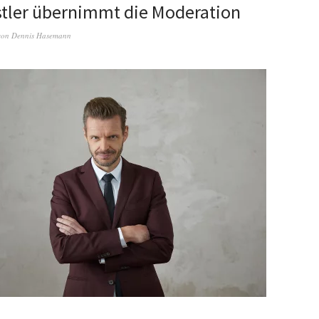
stler übernimmt die Moderation
von
Dennis Hasemann