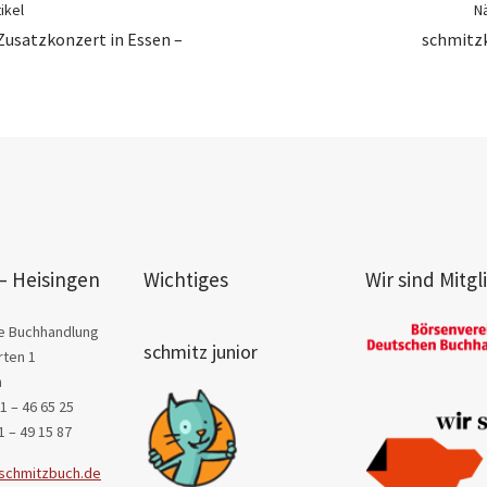
ikel
Nä
Zusatzkonzert in Essen –
schmitzk
– Heisingen
Wichtiges
Wir sind Mitgl
e Buchhandlung
schmitz junior
ten 1
n
1 – 46 65 25
1 – 49 15 87
schmitzbuch.de