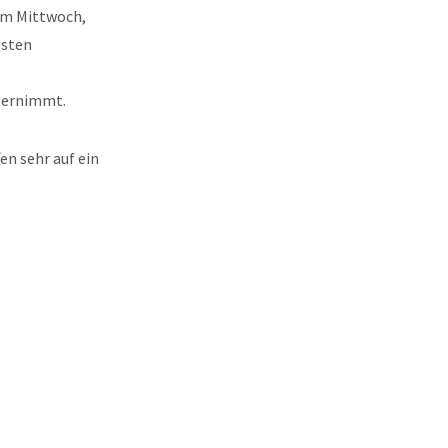
 am Mittwoch,
gsten
übernimmt.
en sehr auf ein