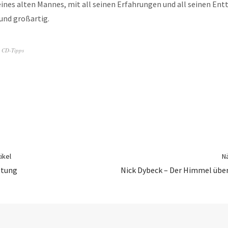
ines alten Mannes, mit all seinen Erfahrungen und all seinen En
und großartig.
,
CD-Tipps
ikel
Nä
ltung
Nick Dybeck – Der Himmel übe