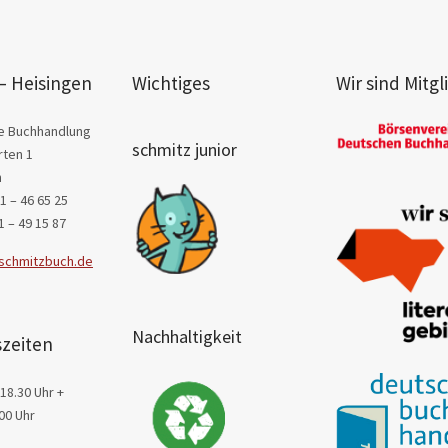
– Heisingen
Wichtiges
Wir sind Mitgl
e Buchhandlung
schmitz junior
ten 1
n
1 – 46 65 25
1 – 49 15 87
schmitzbuch.de
Nachhaltigkeit
zeiten
18.30 Uhr +
00 Uhr