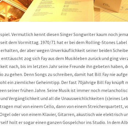
ispiel. Vermutlich kennt diesen Singer Songwriter kaum noch jema
seit dem Vormittag. 1970/71 hat er bei dem Rolling-Stones Label
erhalten, der aber wegen Unverkäuflichkeit seiner beiden Scheibe
 enttäuscht zog sich Fay aus dem Musikleben zurück und ging vierz
keit nach, bis im letzten Jahr seine Freunde ihn gebeten haben, 
io zu gehen. Denn Songs zu schreiben, damit hat Bill Fay nie aufge
wohl ein ziemlicher Geheimtipp. Der fast 70jährige Bill Fay knüpft 
een seiner frühen Jahre. Seine Musik ist immer noch melancholisch
 und Vergänglichkeit und all die Unausweichlichkeiten (s)eines Leb
etragen mal von einem Cello, dann von einem Streicherquartett, v
Orgel oder von einem Klavier, Gitarren, akustisch wie elektrisch u
self holt er sogar einen ganzen Gospelchor ins Studio. In dem Al