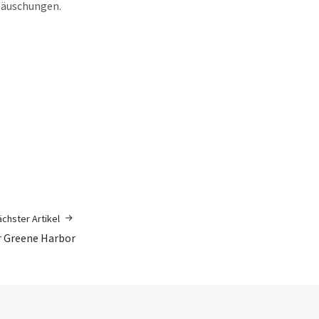
ttäuschungen.
chster Artikel
r Greene Harbor