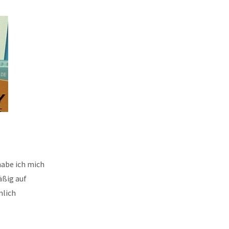
habe ich mich
äßig auf
mlich