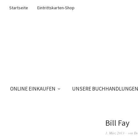
Startseite
Eintrittskarten-Shop
ONLINE EINKAUFEN
UNSERE BUCHHANDLUNGE
Bill Fay
1. März 2013
von
De