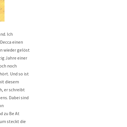
nd. Ich
 Decca einen
n wieder gelöst
ig Jahre einer
doch noch
hört. Und so ist
mit diesem
, er schreibt
ens. Dabei sind
on
nd zu Be At
bum steckt die