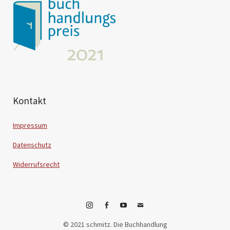
Kontakt
Impressum
Datenschutz
Widerrufsrecht
Instagram
Facebook
YouTube
E-
© 2021 schmitz. Die Buchhandlung