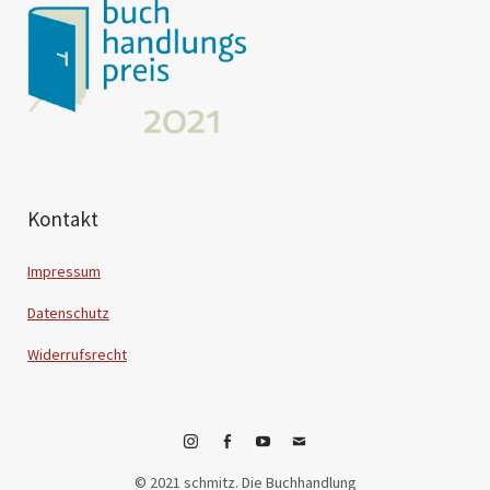
Kontakt
Impressum
Datenschutz
Widerrufsrecht
Instagram
Facebook
YouTube
E-
© 2021 schmitz. Die Buchhandlung