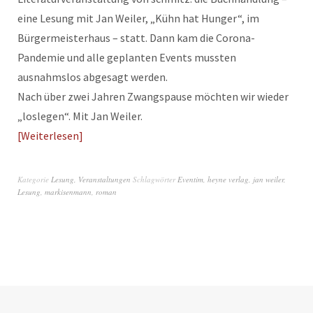
eine Lesung mit Jan Weiler, „Kühn hat Hunger“, im
Bürgermeisterhaus – statt. Dann kam die Corona-
Pandemie und alle geplanten Events mussten
ausnahmslos abgesagt werden.
Nach über zwei Jahren Zwangspause möchten wir wieder
„loslegen“. Mit Jan Weiler.
Weiterlesen
Kategorie
Lesung
,
Veranstaltungen
Schlagwörter
Eventim
,
heyne verlag
,
jan weiler
,
Lesung
,
markisenmann
,
roman