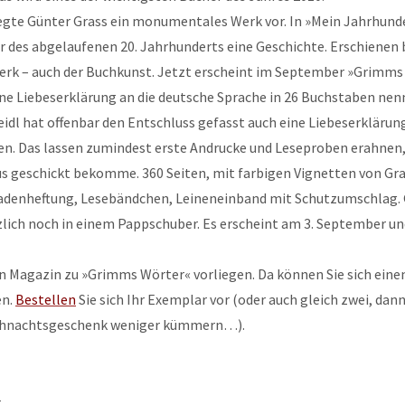
legte Günter Grass ein monumentales Werk vor. In »Mein Jahrhunde
r des abgelaufenen 20. Jahrhunderts eine Geschichte. Erschienen b
werk – auch der Buchkunst. Jetzt erscheint im September »Grimms 
ne Liebeserklärung an die deutsche Sprache in 26 Buchstaben nen
idl hat offenbar den Entschluss gefasst auch eine Liebeserklärun
n. Das lassen zumindest erste Andrucke und Leseproben erahnen, d
s geschickt bekomme. 360 Seiten, mit farbigen Vignetten von Gra
 Fadenheftung, Lesebändchen, Leineneinband mit Schutzumschlag. G
lich noch in einem Pappschuber. Es erscheint am 3. September un
in Magazin zu »Grimms Wörter« vorliegen. Da können Sie sich eine
en.
Bestellen
Sie sich Ihr Exemplar vor (oder auch gleich zwei, dan
eihnachtsgeschenk weniger kümmern…).
r