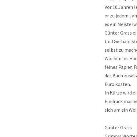
Vor 10 Jahren 
er zu jedem Jah
es ein Meister
Günter Grass ei
Und Gerhard Ste
selbst zu mache
Wochen ins Hau
feines Papier,
das Buch zusätz
Euro kosten.
In Kürze wird e
Eindruck mach
sich um ein W
Günter Grass
Grimms Wörte