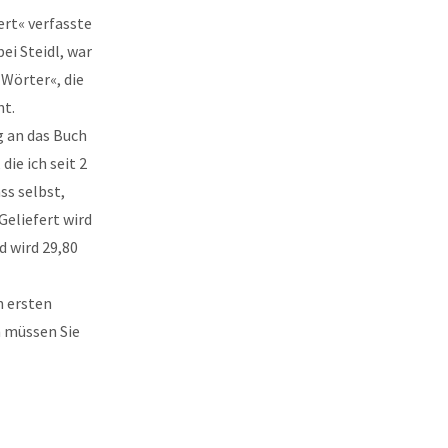
rt« verfasste
ei Steidl, war
Wörter«, die
nt.
g an das Buch
ie ich seit 2
ss selbst,
eliefert wird
d wird 29,80
n ersten
n müssen Sie