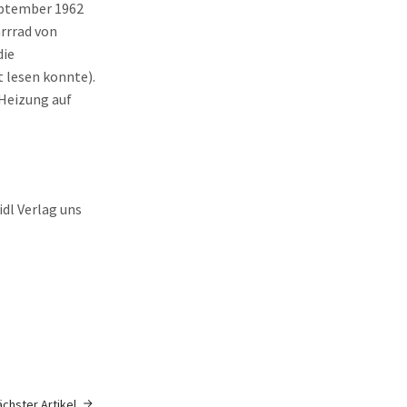
September 1962
hrrrad von
die
 lesen konnte).
 Heizung auf
idl Verlag uns
chster Artikel