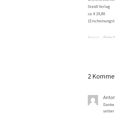
Steidl Verlag
ca. € 29,80
(Erscheinungst
Kategorie
... Thomas S
2 Komme
Anton
Danke 
selber