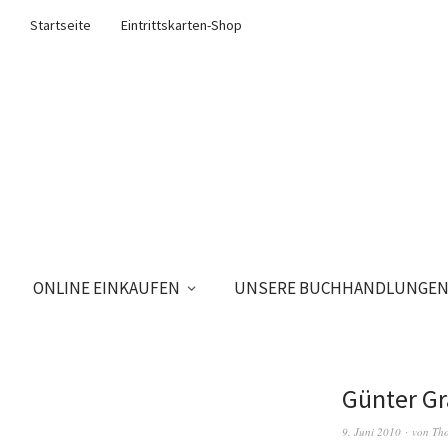
Startseite
Eintrittskarten-Shop
ONLINE EINKAUFEN
UNSERE BUCHHANDLUNGE
Günter Gr
9. Juni 2010
von
Tho