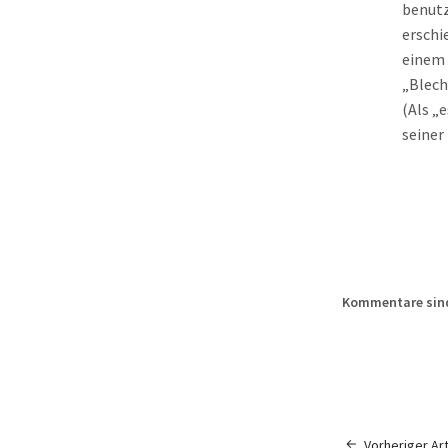
benutz
erschi
einem 
„Blech
(Als „
seiner
Kommentare sind
Vorheriger Art