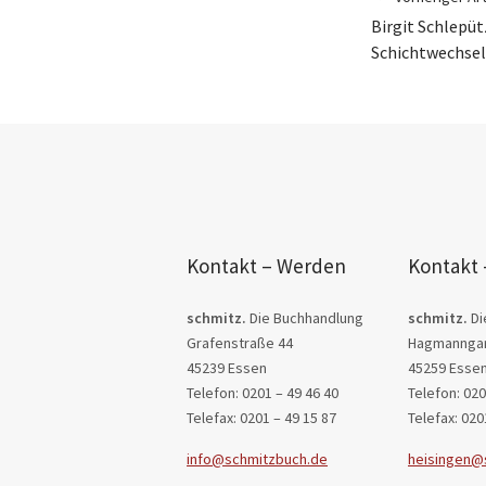
Birgit Schlepüt
Schichtwechsel
Kontakt – Werden
Kontakt 
schmitz.
Die Buchhandlung
schmitz.
Di
Grafenstraße 44
Hagmanngar
45239 Essen
45259 Esse
Telefon: 0201 – 49 46 40
Telefon: 020
Telefax: 0201 – 49 15 87
Telefax: 020
info@schmitzbuch.de
heisingen@