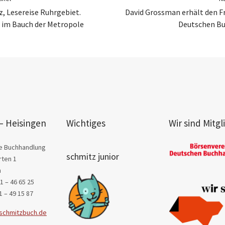
z, Lesereise Ruhrgebiet.
David Grossman erhält den Fr
 im Bauch der Metropole
Deutschen Bu
– Heisingen
Wichtiges
Wir sind Mitgl
e Buchhandlung
schmitz junior
ten 1
n
1 – 46 65 25
1 – 49 15 87
schmitzbuch.de