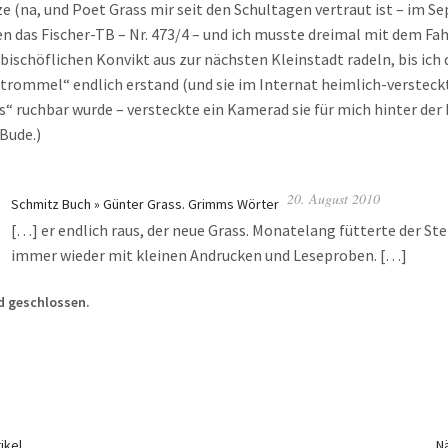
e (na, und Poet Grass mir seit den Schultagen vertraut ist – im 
en das Fischer-TB – Nr. 473/4 – und ich musste dreimal mit dem Fa
bischöflichen Konvikt aus zur nächsten Kleinstadt radeln, bis ich 
trommel“ endlich erstand (und sie im Internat heimlich-versteckt
es“ ruchbar wurde – versteckte ein Kamerad sie für mich hinter der
 Bude.)
20. August 2010
Schmitz Buch » Günter Grass. Grimms Wörter
[…] er endlich raus, der neue Grass. Monatelang fütterte der Ste
immer wieder mit kleinen Andrucken und Leseproben. […]
 geschlossen.
ikel
Nä