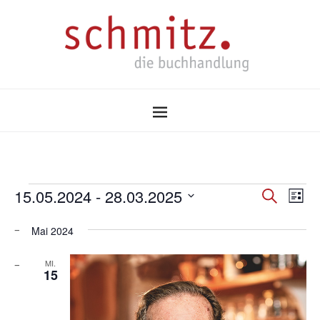
15.05.2024
 - 
28.03.2025
Veransta
Ver
Suche
Liste
Suche
Datum
Ans
wählen.
Mai 2024
und
Nav
Ansichten
MI.
15
Navigatio