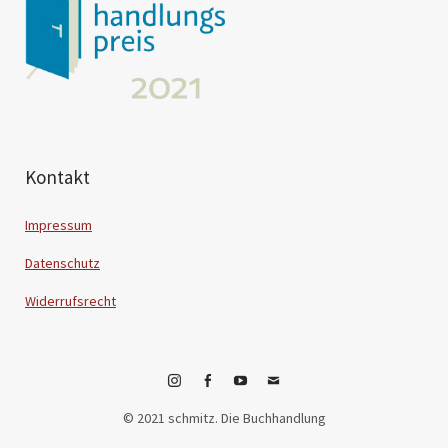
Kontakt
Impressum
Datenschutz
Widerrufsrecht
Instagram
Facebook
YouTube
E-
© 2021 schmitz. Die Buchhandlung
Mail